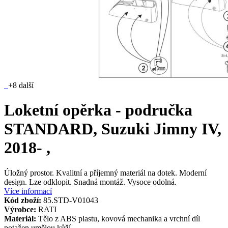
+8 další
Loketní opěrka - područka
STANDARD, Suzuki Jimny IV,
2018- ,
Úložný prostor. Kvalitní a příjemný materiál na dotek. Moderní
design. Lze odklopit. Snadná montáž. Vysoce odolná.
Více informací
Kód zboží:
85.STD-V01043
Výrobce:
RATI
Materiál:
Tělo z ABS plastu, kovová mechanika a vrchní díl
potažen umělou kůží.