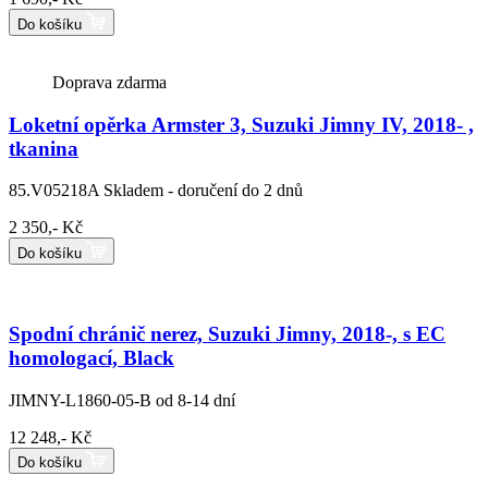
Do košíku
Doprava zdarma
Loketní opěrka Armster 3, Suzuki Jimny IV, 2018- ,
tkanina
85.V05218A
Skladem - doručení do 2 dnů
2 350,- Kč
Do košíku
Spodní chránič nerez, Suzuki Jimny, 2018-, s EC
homologací, Black
JIMNY-L1860-05-B
od 8-14 dní
12 248,- Kč
Do košíku