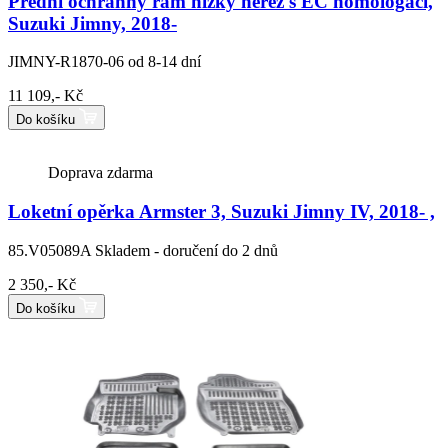
Přední ochranný rám nízký nerez s EC homologací,
Suzuki Jimny, 2018-
JIMNY-R1870-06
od 8-14 dní
11 109,- Kč
Do košíku
Doprava zdarma
Loketní opěrka Armster 3, Suzuki Jimny IV, 2018- ,
85.V05089A
Skladem - doručení do 2 dnů
2 350,- Kč
Do košíku