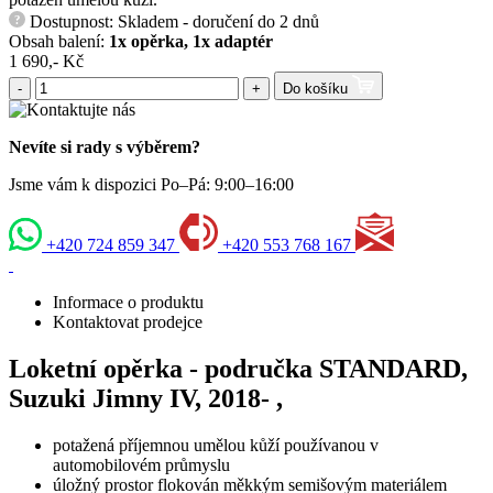
Dostupnost: Skladem - doručení do 2 dnů
?
Obsah balení:
1x opěrka, 1x adaptér
1 690,- Kč
-
+
Do košíku
Nevíte si rady s výběrem?
Jsme vám k dispozici Po–Pá: 9:00–16:00
+420 724 859 347
+420 553 768 167
Informace o produktu
Kontaktovat prodejce
Loketní opěrka - područka STANDARD,
Suzuki Jimny IV, 2018- ,
potažená příjemnou umělou kůží používanou v
automobilovém průmyslu
úložný prostor flokován měkkým semišovým materiálem