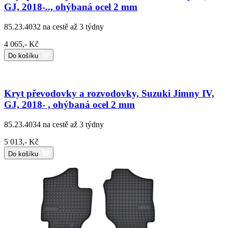
GJ, 2018-.., ohýbaná ocel 2 mm
85.23.4032
na cestě až 3 týdny
4 065,- Kč
Do košíku
Kryt převodovky a rozvodovky, Suzuki Jimny IV,
GJ, 2018- , ohýbaná ocel 2 mm
85.23.4034
na cestě až 3 týdny
5 013,- Kč
Do košíku