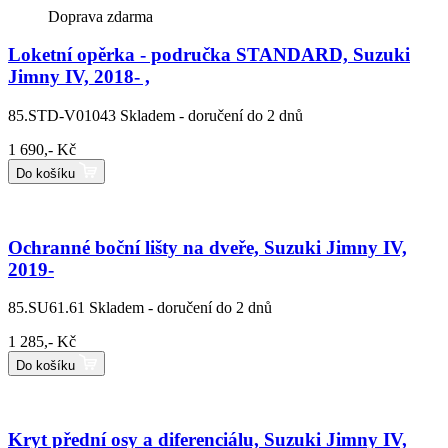
Doprava zdarma
Loketní opěrka - područka STANDARD, Suzuki
Jimny IV, 2018- ,
85.STD-V01043
Skladem - doručení do 2 dnů
1 690,- Kč
Do košíku
Ochranné boční lišty na dveře, Suzuki Jimny IV,
2019-
85.SU61.61
Skladem - doručení do 2 dnů
1 285,- Kč
Do košíku
Kryt přední osy a diferenciálu, Suzuki Jimny IV,