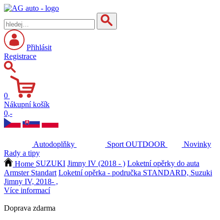
Přihlásit
Registrace
0
Nákupní košík
0,-
Autodoplňky
Sport
OUTDOOR
Novinky
Rady a tipy
Home
SUZUKI
Jimny IV (2018 - )
Loketní opěrky do auta
Armster Standart
Loketní opěrka - područka STANDARD, Suzuki
Jimny IV, 2018- ,
Více informací
Doprava zdarma