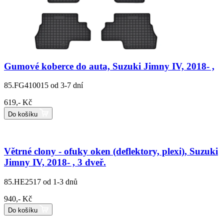
Gumové koberce do auta, Suzuki Jimny IV, 2018- ,
85.FG410015
od 3-7 dní
619,- Kč
Do košíku
Větrné clony - ofuky oken (deflektory, plexi), Suzuki
Jimny IV, 2018- , 3 dveř.
85.HE2517
od 1-3 dnů
940,- Kč
Do košíku