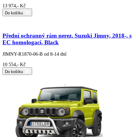
13 974,- Kč
Do košíku
Přední ochranný rám nerez, Suzuki Jimny, 2018-, s
EC homologací, Black
JIMNY-R1870-06-B
od 8-14 dní
10 554,- Kč
Do košíku