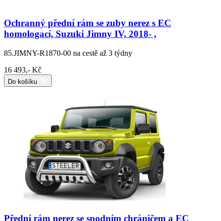
Ochranný přední rám se zuby nerez s EC
homologací, Suzuki Jimny IV, 2018- ,
85.JIMNY-R1870-00
na cestě až 3 týdny
16 493,- Kč
Do košíku
Přední rám nerez se spodním chráničem a EC