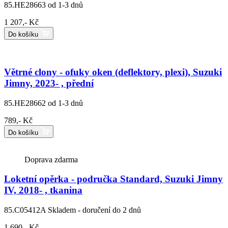
85.HE28663
od 1-3 dnů
1 207,- Kč
Do košíku
Větrné clony - ofuky oken (deflektory, plexi), Suzuki
Jimny, 2023- , přední
85.HE28662
od 1-3 dnů
789,- Kč
Do košíku
Doprava zdarma
Loketní opěrka - područka Standard, Suzuki Jimny
IV, 2018- , tkanina
85.C05412A
Skladem - doručení do 2 dnů
1 690,- Kč