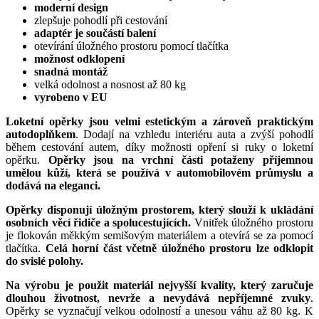
moderní design
zlepšuje pohodlí při cestování
adaptér je součástí balení
otevírání úložného prostoru pomocí tlačítka
možnost odklopení
snadná montáž
velká odolnost a nosnost až 80 kg
vyrobeno v EU
Loketní opěrky jsou velmi estetickým a zároveň praktickým
autodoplňkem
. Dodají na vzhledu interiéru auta a zvýší pohodlí
během cestování autem, díky možnosti opření si ruky o loketní
opěrku.
Opěrky jsou na vrchní části potaženy příjemnou
umělou kůží, která se používá v automobilovém průmyslu a
dodává na eleganci.
Opěrky disponují úložným prostorem, který slouží k ukládání
osobních věcí řidiče a spolucestujících.
Vnitřek úložného prostoru
je flokován měkkým semišovým materiálem a otevírá se za pomocí
tlačítka.
Celá horní část včetně úložného prostoru lze odklopit
do svislé polohy.
Na výrobu je použit materiál nejvyšší kvality, který zaručuje
dlouhou životnost, nevrže a nevydává nepříjemné zvuky
.
Opěrky se vyznačují velkou odolností a unesou váhu až 80 kg. K