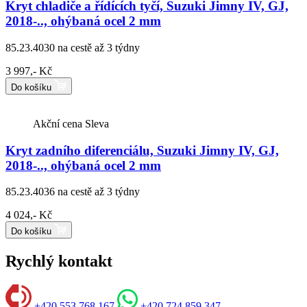
Kryt chladiče a řídících tyčí, Suzuki Jimny IV, GJ,
2018-.., ohýbaná ocel 2 mm
85.23.4030
na cestě až 3 týdny
3 997,- Kč
Do košíku
Akční cena
Sleva
Kryt zadního diferenciálu, Suzuki Jimny IV, GJ,
2018-.., ohýbaná ocel 2 mm
85.23.4036
na cestě až 3 týdny
4 024,- Kč
Do košíku
Rychlý kontakt
+420 553 768 167
+420 724 859 347