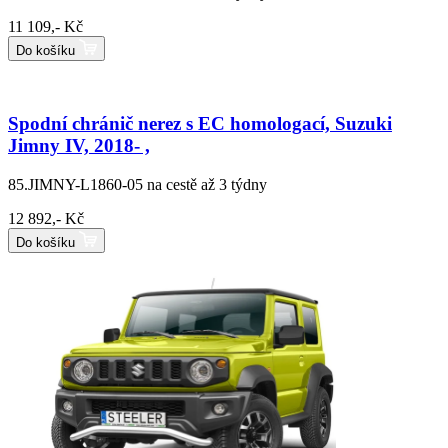
11 109,- Kč
Do košíku
Spodní chránič nerez s EC homologací, Suzuki
Jimny IV, 2018- ,
85.JIMNY-L1860-05
na cestě až 3 týdny
12 892,- Kč
Do košíku