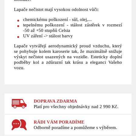
Lapače nečistot mají vysokou odolnost vůči:
chemickému poškození - sůl, olej,...
tepelnému poškození - stálost zástěrek v rozmezí
-50 až +50 stupňů Celsia
UV záření -> stálost barvy
Lapače vytvářejí aerodynamický proud vzduchu, který
se pohybuje kolem karoserie tak, že maximálně snižuje
výskyt nečistot usazených na vozidle. Esteticky doplní
podběhy kol a zdůrazní tak krásu a eleganci Vašeho
vozu.
DOPRAVA ZDARMA
Platí pro všechny objednávky nad 2 990 Kč.
RÁDI VÁM PORADÍME
Odborně poradíme a pomůžeme s výběrem.