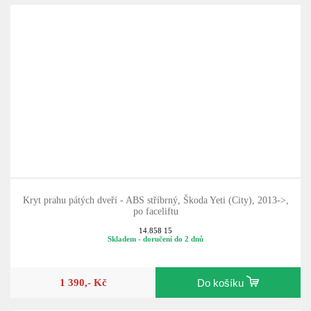
Kryt prahu pátých dveří - ABS stříbrný, Škoda Yeti (City), 2013->,
po faceliftu
14.858 15
Skladem - doručení do 2 dnů
1 390,- Kč
Do košíku