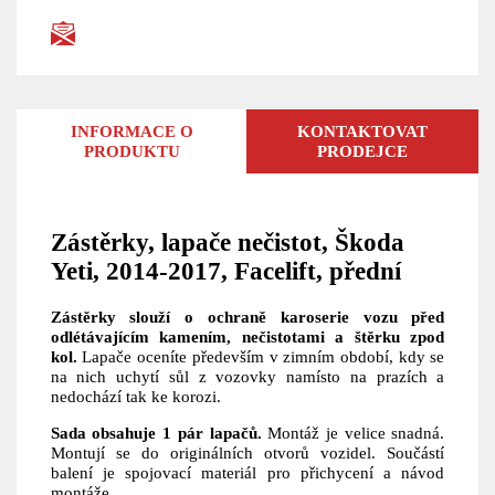
INFORMACE O
KONTAKTOVAT
PRODUKTU
PRODEJCE
Zástěrky, lapače nečistot, Škoda
Yeti, 2014-2017, Facelift, přední
Zástěrky slouží o ochraně karoserie vozu před
odlétávajícím kamením, nečistotami a štěrku zpod
kol.
Lapače oceníte především v zimním období, kdy se
na nich uchytí sůl z vozovky namísto na prazích a
nedochází tak ke korozi.
Sada obsahuje 1 pár lapačů.
Montáž je velice snadná.
Montují se do originálních otvorů vozidel. Součástí
balení je spojovací materiál pro přichycení a návod
montáže.