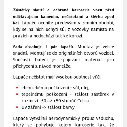
Zástěrky slouží o ochraně karoserie vozu před
odlétávajícím kamením, nečistotami a štěrku zpod
Lapače oceníte především v zimním období,
kol.
kdy se na nich uchytí sůl z vozovky namísto na
prazích a nedochází tak ke korozi.
Montáž je velice
Sada obsahuje 1 pár lapačů.
snadná. Montují se do originálních otvorů vozidel.
Součástí balení je spojovací materiál pro
přichycení a návod montáže.
Lapače nečistot mají vysokou odolnost vůči:
chemickému poškození - sůl, olej,...
tepelnému poškození - stálost zástěrek v
rozmezí -50 až +50 stupňů Celsia
UV záření -> stálost barvy
Lapače vytvářejí aerodynamický proud vzduchu,
který se pohybuje kolem karoserie tak, že