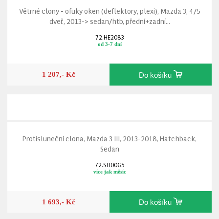
Větrné clony - ofuky oken (deflektory, plexi), Mazda 3, 4/5
dveř., 2013-> sedan/htb, přední+zadní...
72.HE2083
od 3-7 dní
1 207,- Kč
Do košíku
Protisluneční clona, Mazda 3 III, 2013-2018, Hatchback,
Sedan
72.SH0065
více jak měsíc
1 693,- Kč
Do košíku