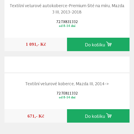
Textilní velurové autokoberce-Premium šité na míru, Mazda
3 III, 2013-2018
72.TX831332
od 8-14 dní
1 091,- Kč
Do košíku
Textilní velurové koberce, Mazda III, 2014->
72.TE811332
od 8-14 dní
671,- Kč
Do košíku