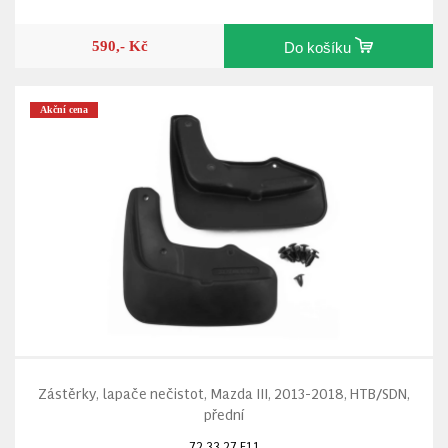
590,- Kč
Do košíku
Akční cena
Zástěrky, lapače nečistot, Mazda III, 2013-2018, HTB/SDN,
přední
72.33.27.F11