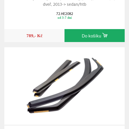
dveř., 2013-> sedan/htb
72.HE2082
od 3-7 dní
789,- Kč
Do košíku