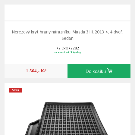
Nerezový kryt hrany nárazníku, Mazda 3 III, 2013->, 4 dveř.,
Sedan
72.CRO72282
na cestě až 3 týdny
1 564,- Kč
Do košíku
Sleva