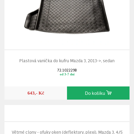
Plastová vanička do kufru Mazda 3, 2013->, sedan
72.102229B
od 3-7 dní
643,- Kč
Do košíku
Větrné clony - ofuky oken (deflektory, plexi), Mazda 3, 4/5