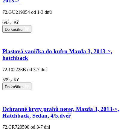
2013->
72.GU219054
od 1-3 dnů
693,- Kč
Do košíku
Plastová vanička do kufru Mazda 3, 2013->,
hatchback
72.102228B
od 3-7 dní
599,- Kč
Do košíku
Ochranné kryty prahů nerez, Mazda 3, 2013->,
Hatchback, Sedan, 4/5.dveř
72.CR720590
od 3-7 dní