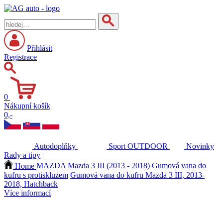
Přihlásit
Registrace
0
Nákupní košík
0,-
Autodoplňky
Sport
OUTDOOR
Novinky
Rady a tipy
Home
MAZDA
Mazda 3 III (2013 - 2018)
Gumová vana do
kufru s protiskluzem
Gumová vana do kufru Mazda 3 III, 2013-
2018, Hatchback
Více informací