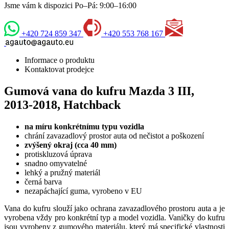
Jsme vám k dispozici Po–Pá: 9:00–16:00
+420 724 859 347
+420 553 768 167
Informace o produktu
Kontaktovat prodejce
Gumová vana do kufru Mazda 3 III,
2013-2018, Hatchback
na míru konkrétnímu typu vozidla
chrání zavazadlový prostor auta od nečistot a poškození
zvýšený okraj (cca 40 mm)
protiskluzová úprava
snadno omyvatelné
lehký a pružný materiál
černá barva
nezapáchající guma, vyrobeno v EU
Vana do kufru slouží jako ochrana zavazadlového prostoru auta a je
vyrobena vždy pro konkrétní typ a model vozidla. Vaničky do kufru
jsou vyrobeny z gumového materiálu, který má specifické vlastnosti