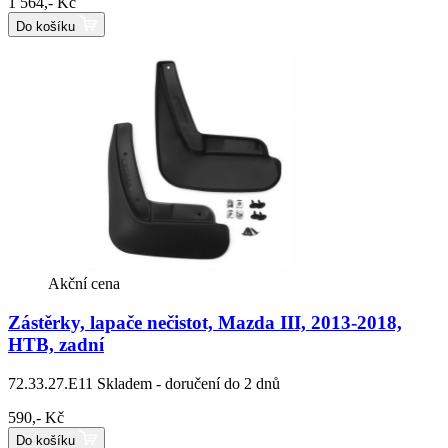
1 564,- Kč
Do košíku
Akční cena
Zástěrky, lapače nečistot, Mazda III, 2013-2018,
HTB, zadní
72.33.27.E11
Skladem - doručení do 2 dnů
590,- Kč
Do košíku