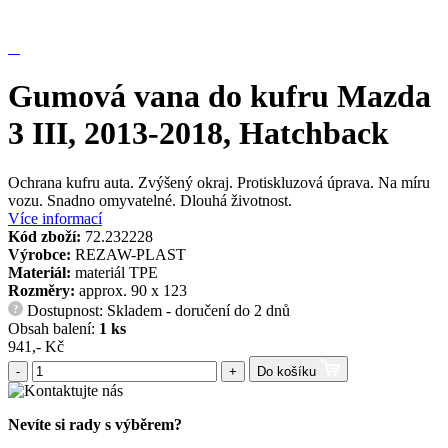
Gumová vana do kufru Mazda
3 III, 2013-2018, Hatchback
Ochrana kufru auta. Zvýšený okraj. Protiskluzová úprava. Na míru
vozu. Snadno omyvatelné. Dlouhá životnost.
Více informací
Kód zboží:
72.232228
Výrobce:
REZAW-PLAST
Materiál:
materiál TPE
Rozměry:
approx. 90 x 123
Dostupnost: Skladem - doručení do 2 dnů
?
Obsah balení:
1 ks
941,- Kč
-
+
Do košíku
Nevíte si rady s výběrem?