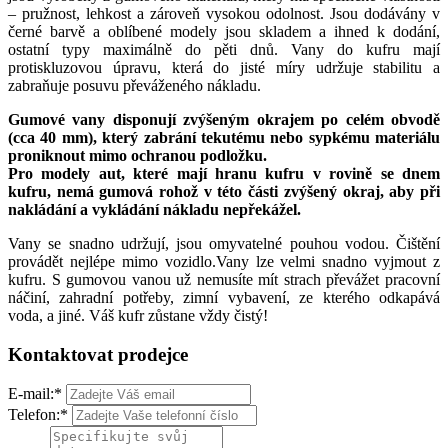
– pružnost, lehkost a zároveň vysokou odolnost. Jsou dodávány v
černé barvě a oblíbené modely jsou skladem a ihned k dodání,
ostatní typy maximálně do pěti dnů. Vany do kufru mají
protiskluzovou úpravu, která do jisté míry udržuje stabilitu a
zabraňuje posuvu převáženého nákladu.
Gumové vany disponují zvýšeným okrajem po celém obvodě
(cca 40 mm), který zabrání tekutému nebo sypkému materiálu
proniknout mimo ochranou podložku.
Pro modely aut, které mají hranu kufru v rovině se dnem
kufru, nemá gumová rohož v této části zvýšený okraj, aby při
nakládání a vykládání nákladu nepřekážel.
Vany se snadno udržují, jsou omyvatelné pouhou vodou. Čištění
provádět nejlépe mimo vozidlo.Vany lze velmi snadno vyjmout z
kufru. S gumovou vanou už nemusíte mít strach převážet pracovní
náčiní, zahradní potřeby, zimní vybavení, ze kterého odkapává
voda, a jiné. Váš kufr zůstane vždy čistý!
Kontaktovat prodejce
E-mail:
*
Telefon:
*