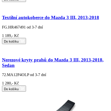
Textilní autokoberce do Mazda 3 III, 2013-2018
FG.HR467491
od 3-7 dní
1 189,- Kč
Do košíku
Nerezové kryty prahů do Mazda 3 III, 2013-2018,
Sedan
72.MA12P4OLP
od 3-7 dní
1 280,- Kč
Do košíku