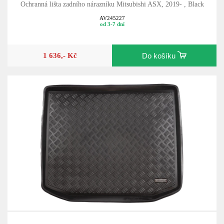
Ochranná lišta zadního nárazníku Mitsubishi ASX, 2019- , Black
AV245227
od 3-7 dní
1 636,- Kč
Do košíku