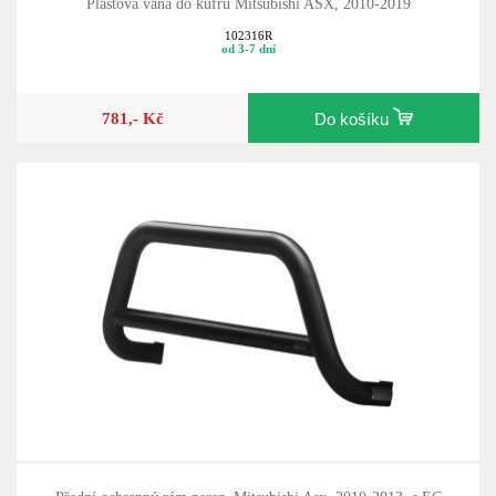
Plastová vana do kufru Mitsubishi ASX, 2010-2019
102316R
od 3-7 dní
781,- Kč
Do košíku