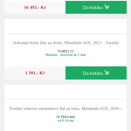
16 493,- Kč
Do košíku
Ochranné boční lišty na dveře, Mitsubishi ASX, 2013- , Facelift
74.MI21.21
Skladem - doručení do 2 dnů
1 301,- Kč
Do košíku
Textilní velurové autokoberce šité na míru, Mitsubishi ASX, 2010->
74.TE811403
od 8-14 dní