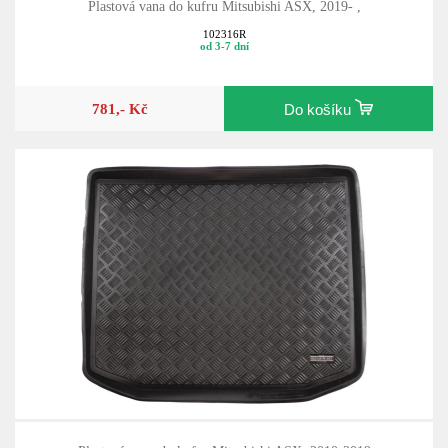
Plastová vana do kufru Mitsubishi ASX, 2019- ,
102316R
od 3-7 dní
781,- Kč
Do košíku