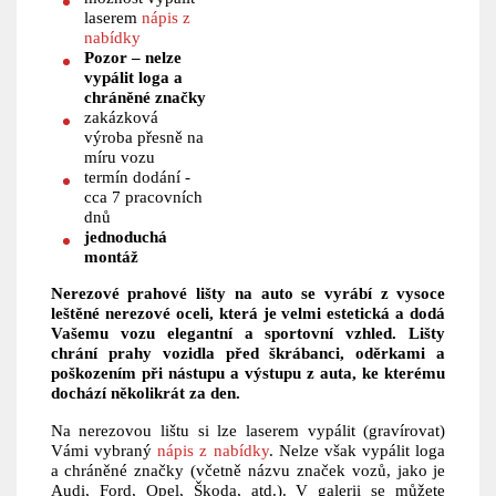
laserem
nápis z
nabídky
Pozor – nelze
vypálit loga a
chráněné značky
zakázková
výroba přesně na
míru vozu
termín dodání -
cca 7 pracovních
dnů
jednoduchá
montáž
Nerezové prahové lišty na auto se vyrábí z vysoce
leštěné nerezové oceli, která je velmi estetická a dodá
Vašemu vozu elegantní a sportovní vzhled. Lišty
chrání prahy vozidla před škrábanci, oděrkami a
poškozením při nástupu a výstupu z auta, ke kterému
dochází několikrát za den.
Na nerezovou lištu si lze laserem vypálit (gravírovat)
Vámi vybraný
nápis z nabídky
. Nelze však vypálit loga
a chráněné značky (včetně názvu značek vozů, jako je
Audi, Ford, Opel, Škoda, atd.). V galerii se můžete