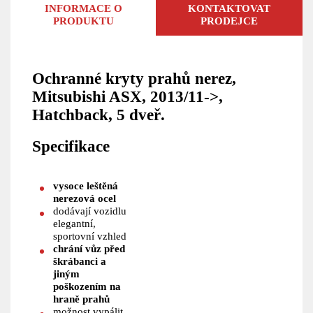
INFORMACE O
KONTAKTOVAT
PRODUKTU
PRODEJCE
Ochranné kryty prahů nerez,
Mitsubishi ASX, 2013/11->,
Hatchback, 5 dveř.
Specifikace
vysoce leštěná
nerezová ocel
dodávají vozidlu
elegantní,
sportovní vzhled
chrání vůz před
škrábanci a
jiným
poškozením na
hraně prahů
možnost vypálit