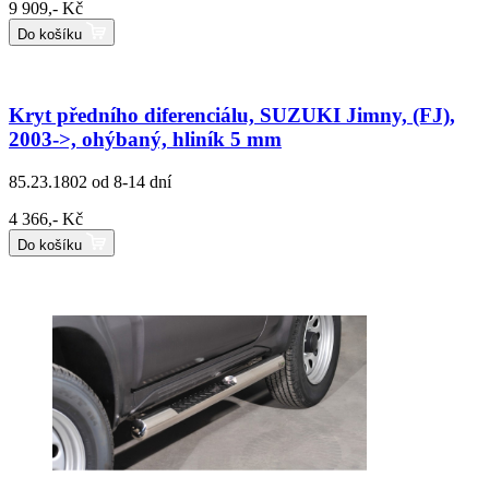
9 909,- Kč
Do košíku
Kryt předního diferenciálu, SUZUKI Jimny, (FJ),
2003->, ohýbaný, hliník 5 mm
85.23.1802
od 8-14 dní
4 366,- Kč
Do košíku