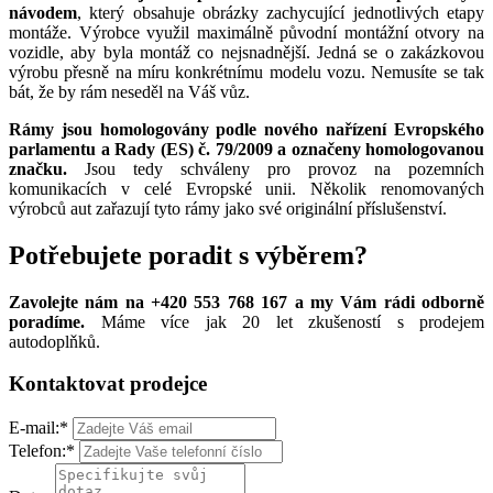
návodem
, který obsahuje obrázky zachycující jednotlivých etapy
montáže. Výrobce využil maximálně původní montážní otvory na
vozidle, aby byla montáž co nejsnadnější. Jedná se o zakázkovou
výrobu přesně na míru konkrétnímu modelu vozu. Nemusíte se tak
bát, že by rám neseděl na Váš vůz.
Rámy jsou homologovány podle nového nařízení Evropského
parlamentu a Rady (ES) č. 79/2009 a označeny homologovanou
značku.
Jsou tedy schváleny pro provoz na pozemních
komunikacích v celé Evropské unii. Několik renomovaných
výrobců aut zařazují tyto rámy jako své originální příslušenství.
Potřebujete poradit s výběrem?
Zavolejte nám na +420 553 768 167 a my Vám rádi odborně
poradíme.
Máme více jak 20 let zkušeností s prodejem
autodoplňků.
Kontaktovat prodejce
E-mail:
*
Telefon:
*