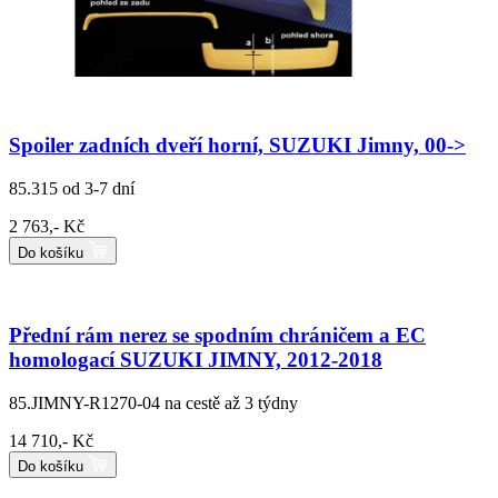
Spoiler zadních dveří horní, SUZUKI Jimny, 00->
85.315
od 3-7 dní
2 763,- Kč
Do košíku
Přední rám nerez se spodním chráničem a EC
homologací SUZUKI JIMNY, 2012-2018
85.JIMNY-R1270-04
na cestě až 3 týdny
14 710,- Kč
Do košíku