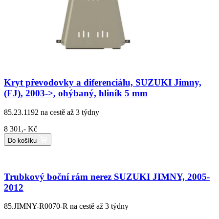
Kryt převodovky a diferenciálu, SUZUKI Jimny,
(FJ), 2003->, ohýbaný, hliník 5 mm
85.23.1192
na cestě až 3 týdny
8 301,- Kč
Do košíku
Trubkový boční rám nerez SUZUKI JIMNY, 2005-
2012
85.JIMNY-R0070-R
na cestě až 3 týdny