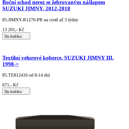
Boční schod nerez se žebrovaným nášlapem
SUZUKI JIMNY, 2012-2018
85.JIMNY-R1270-PR
na cestě až 3 týdny
13 201,- Kč
Do košíku
Textilní velurové koberce, SUZUKI JIMNY III,
1998->
85.TE812416
od 8-14 dní
671,- Kč
Do košíku