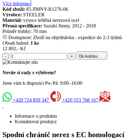
Více informací
Kód zboží:
85.JIMNY-R1276-06
Výrobce:
STEELER
Materiál:
vysoce leštěná nerezová ocel
Přesná specifikace:
Suzuki Jimny, 2012 - 2018
Průměr trubky: 70 mm
Dostupnost: Zboží na objednávku - expedice do 2-3 týdnů.
?
Obsah balení:
1 ks
12 892,- Kč
-
+
Do košíku
Nevíte si rady s výběrem?
Jsme vám k dispozici Po–Pá: 9:00–16:00
+420 724 859 347
+420 553 768 167
Informace o produktu
Kontaktovat prodejce
Spodní chránič nerez s EC homologací