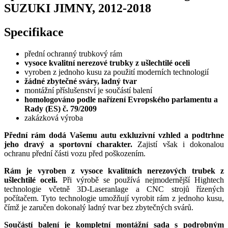
SUZUKI JIMNY, 2012-2018
Specifikace
přední ochranný trubkový rám
vysoce kvalitní nerezové trubky z ušlechtilé oceli
vyroben z jednoho kusu za použití moderních technologií
žádné zbytečné sváry, ladný tvar
montážní příslušenství je součástí balení
homologováno podle nařízení Evropského parlamentu a
Rady (ES) č. 79/2009
zakázková výroba
Přední rám dodá Vašemu autu exkluzivní vzhled a podtrhne
jeho dravý a sportovní charakter.
Zajistí však i dokonalou
ochranu přední části vozu před poškozením.
Rám je vyroben z vysoce kvalitních nerezových trubek z
ušlechtilé oceli.
Při výrobě se používá nejmodernější Hightech
technologie včetně 3D-Laseranlage a CNC strojů řízených
počítačem. Tyto technologie umožňují vyrobit rám z jednoho kusu,
čímž je zaručen dokonalý ladný tvar bez zbytečných svárů.
Součástí balení je kompletní montážní sada s podrobným