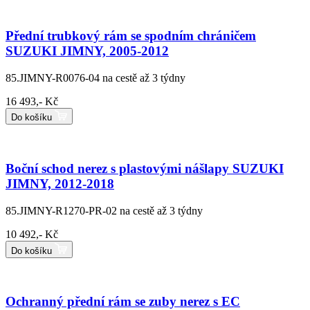
Přední trubkový rám se spodním chráničem
SUZUKI JIMNY, 2005-2012
85.JIMNY-R0076-04
na cestě až 3 týdny
16 493,- Kč
Do košíku
Boční schod nerez s plastovými nášlapy SUZUKI
JIMNY, 2012-2018
85.JIMNY-R1270-PR-02
na cestě až 3 týdny
10 492,- Kč
Do košíku
Ochranný přední rám se zuby nerez s EC