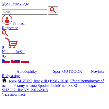
Přihlásit
Registrace
0
Nákupní košík
0,-
Autodoplňky
Sport
OUTDOOR
Novinky
Rady a tipy
Home
SUZUKI
Jimny III (1998 - 2018)
Přední homologované
ochranné rámy na auta
Spodní chránič nerez s EC homologací
SUZUKI JIMNY, 2012-2018
Více informací