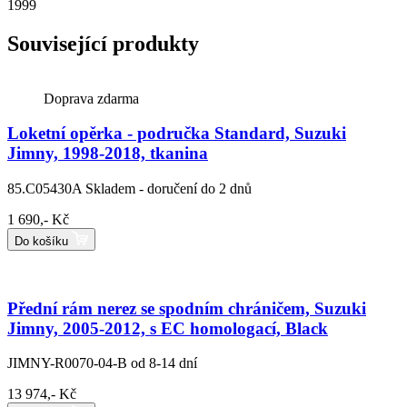
1999
Související produkty
Doprava zdarma
Loketní opěrka - područka Standard, Suzuki
Jimny, 1998-2018, tkanina
85.C05430A
Skladem - doručení do 2 dnů
1 690,- Kč
Do košíku
Přední rám nerez se spodním chráničem, Suzuki
Jimny, 2005-2012, s EC homologací, Black
JIMNY-R0070-04-B
od 8-14 dní
13 974,- Kč