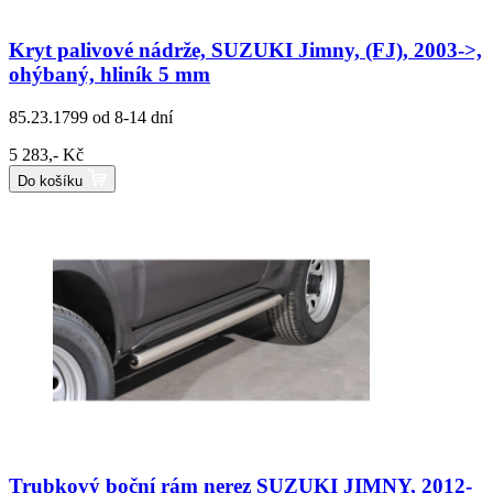
Kryt palivové nádrže, SUZUKI Jimny, (FJ), 2003->,
ohýbaný, hliník 5 mm
85.23.1799
od 8-14 dní
5 283,- Kč
Do košíku
Trubkový boční rám nerez SUZUKI JIMNY, 2012-