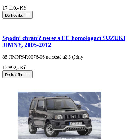
17 110,- Kč
Do košíku
Spodní chránič nerez s EC homologací SUZUKI
JIMNY, 2005-2012
85.JIMNY-R0076-06
na cestě až 3 týdny
12 892,- Kč
Do košíku