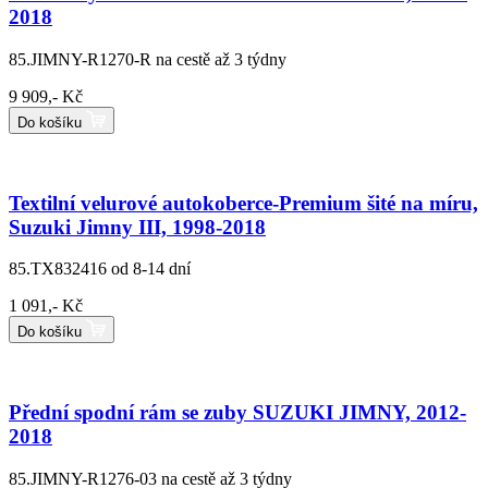
2018
85.JIMNY-R1270-R
na cestě až 3 týdny
9 909,- Kč
Do košíku
Textilní velurové autokoberce-Premium šité na míru,
Suzuki Jimny III, 1998-2018
85.TX832416
od 8-14 dní
1 091,- Kč
Do košíku
Přední spodní rám se zuby SUZUKI JIMNY, 2012-
2018
85.JIMNY-R1276-03
na cestě až 3 týdny