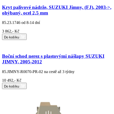
Kryt palivové nádrže, SUZUKI Jimny, (FJ), 2003->,
ohýbaný, ocel 2,5 mm
85.23.1746
od 8-14 dní
3 862,- Kč
Do košíku
Boční schod nerez s plastovými nášlapy SUZUKI
JIMNY, 2005-2012
85.JIMNY-R0070-PR-02
na cestě až 3 týdny
10 492,- Kč
Do košíku