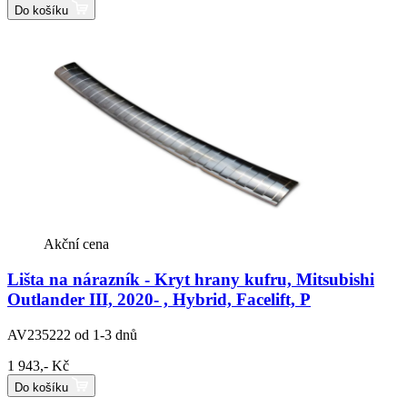
Do košíku
Akční cena
Lišta na nárazník - Kryt hrany kufru, Mitsubishi
Outlander III, 2020- , Hybrid, Facelift, P
AV235222
od 1-3 dnů
1 943,- Kč
Do košíku