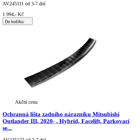
AV245111
od 3-7 dní
1 994,- Kč
Do košíku
Akční cena
Ochranná lišta zadního nárazníku Mitsubishi
Outlander III, 2020- , Hybrid, Facelift, Parkovací
se...
AV245173
od 3-7 dní