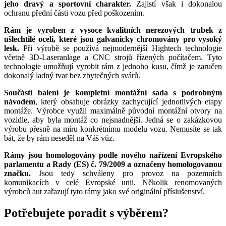
jeho dravý a sportovní charakter.
Zajistí však i dokonalou
ochranu přední části vozu před poškozením.
Rám je vyroben z vysoce kvalitních nerezových trubek z
ušlechtilé oceli, které jsou galvanicky chromovány pro vysoký
lesk.
Při výrobě se používá nejmodernější Hightech technologie
včetně 3D-Laseranlage a CNC strojů řízených počítačem. Tyto
technologie umožňují vyrobit rám z jednoho kusu, čímž je zaručen
dokonalý ladný tvar bez zbytečných svárů.
Součástí balení je kompletní montážní sada s podrobným
návodem
, který obsahuje obrázky zachycující jednotlivých etapy
montáže. Výrobce využil maximálně původní montážní otvory na
vozidle, aby byla montáž co nejsnadnější. Jedná se o zakázkovou
výrobu přesně na míru konkrétnímu modelu vozu. Nemusíte se tak
bát, že by rám neseděl na Váš vůz.
Rámy jsou homologovány podle nového nařízení Evropského
parlamentu a Rady (ES) č. 79/2009 a označeny homologovanou
značku.
Jsou tedy schváleny pro provoz na pozemních
komunikacích v celé Evropské unii. Několik renomovaných
výrobců aut zařazují tyto rámy jako své originální příslušenství.
Potřebujete poradit s výběrem?