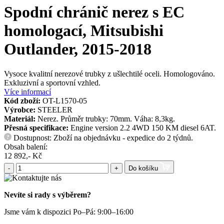
Spodní chránič nerez s EC
homologací, Mitsubishi
Outlander, 2015-2018
Vysoce kvalitní nerezové trubky z ušlechtilé oceli. Homologováno.
Exkluzivní a sportovní vzhled.
Více informací
Kód zboží:
OT-L1570-05
Výrobce:
STEELER
Materiál:
Nerez. Průměr trubky: 70mm. Váha: 8,3kg.
Přesná specifikace:
Engine version 2.2 4WD 150 KM diesel 6AT.
Dostupnost: Zboží na objednávku - expedice do 2 týdnů.
?
Obsah balení:
12 892,- Kč
-
+
Do košíku
Nevíte si rady s výběrem?
Jsme vám k dispozici Po–Pá: 9:00–16:00