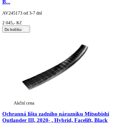
B...
AV245173
od 3-7 dní
2 045,- Kč
Do košíku
Akční cena
Ochranná lišta zadního nárazníku Mitsubishi
Outlander III, 2020- , Hybrid, Facelift, Black