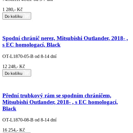
1 280,- Kč
Do košíku
Spodní chránič nerez, Mitsubishi Outlander, 2018- ,
s EC homologací, Black
OT-L1870-05-B
od 8-14 dní
12 248,- Kč
Do košíku
Přední trubkový rám se spodním chráničem,
Mitsubishi Outlander, 2018- , s EC homologací,
Black
OT-L1870-08-B
od 8-14 dní
16 254,- Kč