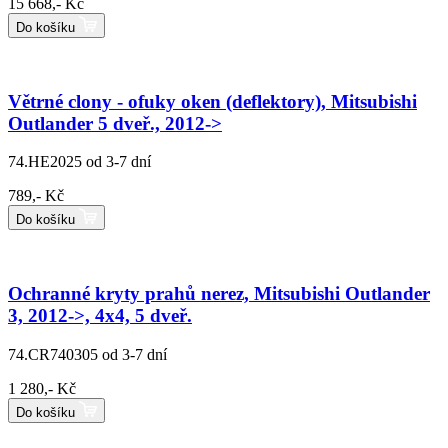
15 668,- Kč
Do košíku
Větrné clony - ofuky oken (deflektory), Mitsubishi
Outlander 5 dveř., 2012->
74.HE2025
od 3-7 dní
789,- Kč
Do košíku
Ochranné kryty prahů nerez, Mitsubishi Outlander
3, 2012->, 4x4, 5 dveř.
74.CR740305
od 3-7 dní
1 280,- Kč
Do košíku