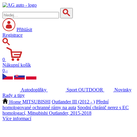
Přihlásit
Registrace
0
Nákupní košík
0,-
Autodoplňky
Sport
OUTDOOR
Novinky
Rady a tipy
Home
MITSUBISHI
Outlander III (2012 - )
Přední
homologované ochranné rámy na auta
Spodní chránič nerez s EC
homologací, Mitsubishi Outlander, 2015-2018
Více informací