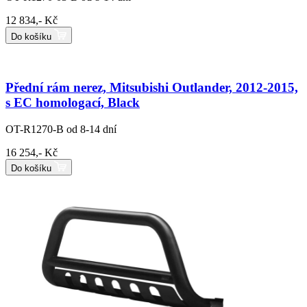
12 834,- Kč
Do košíku
Přední rám nerez, Mitsubishi Outlander, 2012-2015,
s EC homologací, Black
OT-R1270-B
od 8-14 dní
16 254,- Kč
Do košíku