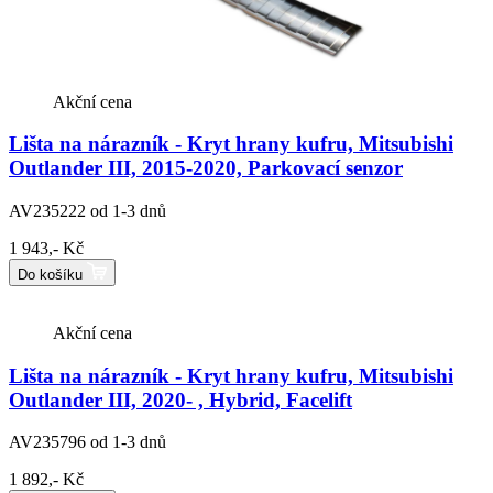
Akční cena
Lišta na nárazník - Kryt hrany kufru, Mitsubishi
Outlander III, 2015-2020, Parkovací senzor
AV235222
od 1-3 dnů
1 943,- Kč
Do košíku
Akční cena
Lišta na nárazník - Kryt hrany kufru, Mitsubishi
Outlander III, 2020- , Hybrid, Facelift
AV235796
od 1-3 dnů
1 892,- Kč