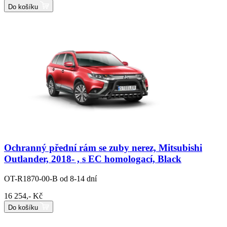
Do košíku
Ochranný přední rám se zuby nerez, Mitsubishi
Outlander, 2018- , s EC homologací, Black
OT-R1870-00-B
od 8-14 dní
16 254,- Kč
Do košíku