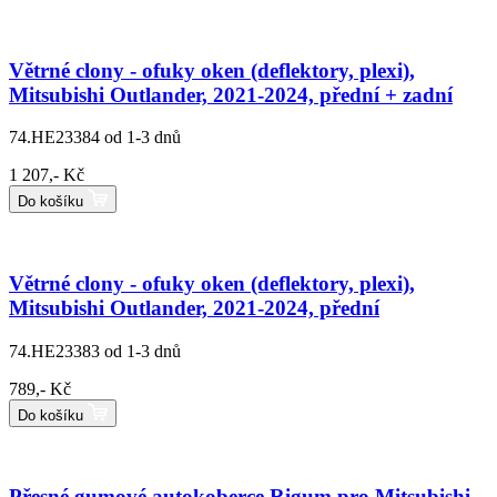
Větrné clony - ofuky oken (deflektory, plexi),
Mitsubishi Outlander, 2021-2024, přední + zadní
74.HE23384
od 1-3 dnů
1 207,- Kč
Do košíku
Větrné clony - ofuky oken (deflektory, plexi),
Mitsubishi Outlander, 2021-2024, přední
74.HE23383
od 1-3 dnů
789,- Kč
Do košíku
Přesné gumové autokoberce Rigum pro Mitsubishi