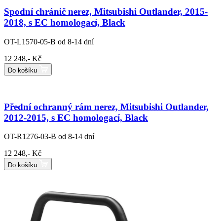
Spodní chránič nerez, Mitsubishi Outlander, 2015-
2018, s EC homologací, Black
OT-L1570-05-B
od 8-14 dní
12 248,- Kč
Do košíku
Přední ochranný rám nerez, Mitsubishi Outlander,
2012-2015, s EC homologací, Black
OT-R1276-03-B
od 8-14 dní
12 248,- Kč
Do košíku