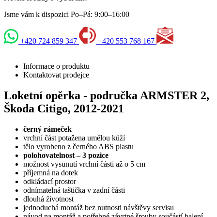
Jsme vám k dispozici Po–Pá: 9:00–16:00
+420 724 859 347
+420 553 768 167
Informace o produktu
Kontaktovat prodejce
Loketní opěrka - područka ARMSTER 2,
Škoda Citigo, 2012-2021
černý rámeček
vrchní část potažena umělou kůží
tělo vyrobeno z černého ABS plastu
polohovatelnost – 3 pozice
možnost vysunutí vrchní části až o 5 cm
příjemná na dotek
odkládací prostor
odnímatelná taštička v zadní části
dlouhá životnost
jednoduchá montáž bez nutnosti návštěvy servisu
návod na montáž a potřebné závrtné šrouby součástí balení