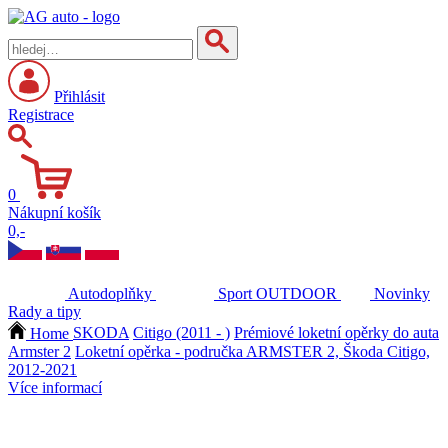
Přihlásit
Registrace
0
Nákupní košík
0,-
Autodoplňky
Sport
OUTDOOR
Novinky
Rady a tipy
Home
SKODA
Citigo (2011 - )
Prémiové loketní opěrky do auta
Armster 2
Loketní opěrka - područka ARMSTER 2, Škoda Citigo,
2012-2021
Více informací