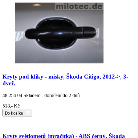
Kryty pod kliky - misky, Škoda Citigo, 2012->, 3-
dveř.
48.254 04
Skladem - doručení do 2 dnů
518,- Kč
Do košíku
Kryty světlometů (mračítka) - ABS černý, Škoda