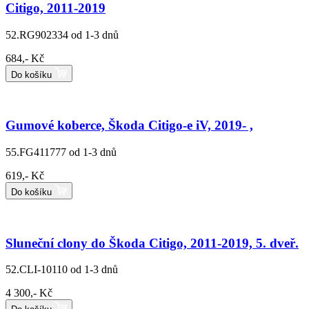
Citigo, 2011-2019
52.RG902334
od 1-3 dnů
684,- Kč
Do košíku
Gumové koberce, Škoda Citigo-e iV, 2019- ,
55.FG411777
od 1-3 dnů
619,- Kč
Do košíku
Sluneční clony do Škoda Citigo, 2011-2019, 5. dveř.
52.CLI-10110
od 1-3 dnů
4 300,- Kč