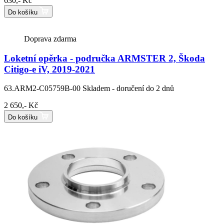
630,- Kč
Do košíku
Doprava zdarma
Loketní opěrka - područka ARMSTER 2, Škoda
Citigo-e iV, 2019-2021
63.ARM2-C05759B-00
Skladem - doručení do 2 dnů
2 650,- Kč
Do košíku