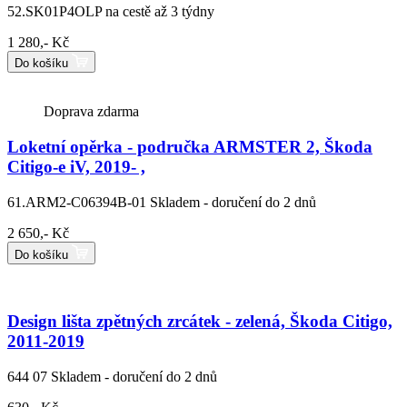
52.SK01P4OLP
na cestě až 3 týdny
1 280,- Kč
Do košíku
Doprava zdarma
Loketní opěrka - područka ARMSTER 2, Škoda
Citigo-e iV, 2019- ,
61.ARM2-C06394B-01
Skladem - doručení do 2 dnů
2 650,- Kč
Do košíku
Design lišta zpětných zrcátek - zelená, Škoda Citigo,
2011-2019
644 07
Skladem - doručení do 2 dnů