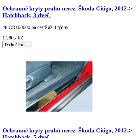
Ochranné kryty prahů nerez, Škoda Citigo, 2012->,
Hatchback, 3 dveř.
48.CR100600
na cestě až 3 týdny
1 280,- Kč
Do košíku
Ochranné kryty prahů nerez, Škoda Citigo, 2012->,
Hatchback, 5 dveř.