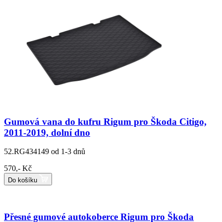
Gumová vana do kufru Rigum pro Škoda Citigo,
2011-2019, dolní dno
52.RG434149
od 1-3 dnů
570,- Kč
Do košíku
Přesné gumové autokoberce Rigum pro Škoda