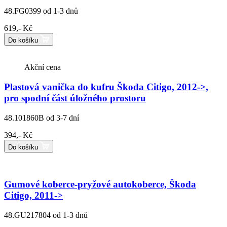
48.FG0399
od 1-3 dnů
619,- Kč
Do košíku
Akční cena
Plastová vanička do kufru Škoda Citigo, 2012->,
pro spodní část úložného prostoru
48.101860B
od 3-7 dní
394,- Kč
Do košíku
Gumové koberce-pryžové autokoberce, Škoda
Citigo, 2011->
48.GU217804
od 1-3 dnů