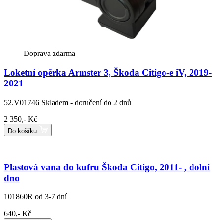
Doprava zdarma
Loketní opěrka Armster 3, Škoda Citigo-e iV, 2019-
2021
52.V01746
Skladem - doručení do 2 dnů
2 350,- Kč
Do košíku
Plastová vana do kufru Škoda Citigo, 2011- , dolní
dno
101860R
od 3-7 dní
640,- Kč