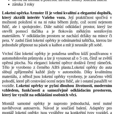
záruka 3 roky
Loketní opěrka Armster II je velmi kvalitní a elegantní doplněk,
který zkrášlí interiér Vašeho vozu.
Její praktičnost spočívá v
možnosti položení si na ni ruku během jízdy, což ocení nejenom
řidič, ale i spolujezdec. Dále nabízí odkládací prostor, který lze
otevřít pomocí tlačítka a je flokován měkkým semišovým
materiálem. V odkládacím prostoru se nachází držáky na mince či
pera. V zadní části loketní opěrky je odnímatelná taštička, kterou lze
jednoduše připnout na pásek u kalhot a mít ji neustále při sobě.
Vrchní část loketní opěrky je potažena umělou kůží používanou v
automobilovém průmyslu a lze ji vysunout až o 5 cm, čímž se zvětší
opěrná plocha. Na eleganci loketní opěrce dodává černý rámeček.
Tělo je vyrobeno z černého ABS plastu.Loketní opěrky do auta
slibují zpříjemnění každé jízdy v automobilu. Díky kvalitnímu
materiálu, z něhož jsou loketní opěrky vyrobeny, je zaručeno větší
pohodlí, které při cestování ocení nejen řidič, ale i ostatní pasažéři ve
vozidle.
Loketní opěrky se pyšní dlouhou životností, moderním
vzhledem, funkčností a samozřejmě odkládacím prostorem,
který lze využít na odkládání osobních věcí.
Montáž samotné opěrky je naprosto jednoduchá, není nutné
navštěvovat autoservis. Návod je součástí balení. Adaptéry pro
montáž loketní opěrky jsou vyráběny na konkrétní typy vozidel, a