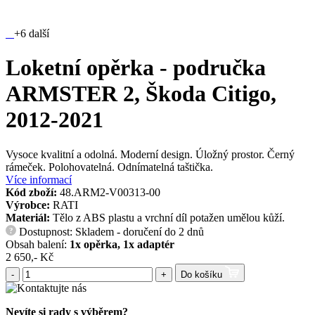
+6 další
Loketní opěrka - područka
ARMSTER 2, Škoda Citigo,
2012-2021
Vysoce kvalitní a odolná. Moderní design. Úložný prostor. Černý
rámeček. Polohovatelná. Odnímatelná taštička.
Více informací
Kód zboží:
48.ARM2-V00313-00
Výrobce:
RATI
Materiál:
Tělo z ABS plastu a vrchní díl potažen umělou kůží.
Dostupnost: Skladem - doručení do 2 dnů
?
Obsah balení:
1x opěrka, 1x adaptér
2 650,- Kč
-
+
Do košíku
Nevíte si rady s výběrem?