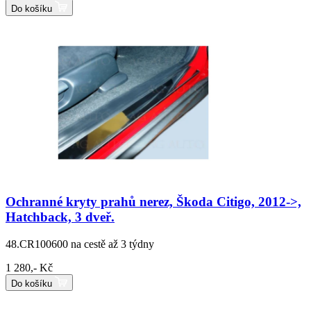
Do košíku
Ochranné kryty prahů nerez, Škoda Citigo, 2012->,
Hatchback, 3 dveř.
48.CR100600
na cestě až 3 týdny
1 280,- Kč
Do košíku