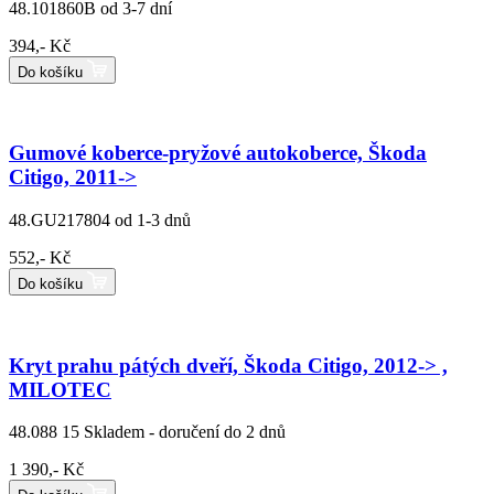
48.101860B
od 3-7 dní
394,- Kč
Do košíku
Gumové koberce-pryžové autokoberce, Škoda
Citigo, 2011->
48.GU217804
od 1-3 dnů
552,- Kč
Do košíku
Kryt prahu pátých dveří, Škoda Citigo, 2012-> ,
MILOTEC
48.088 15
Skladem - doručení do 2 dnů
1 390,- Kč