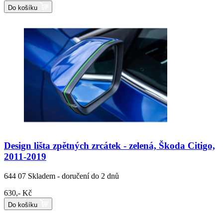
Do košíku
Design lišta zpětných zrcátek - zelená, Škoda Citigo,
2011-2019
644 07
Skladem - doručení do 2 dnů
630,- Kč
Do košíku