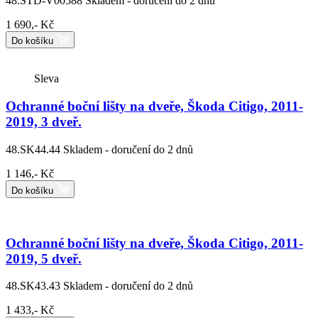
48.STD-V00588
Skladem - doručení do 2 dnů
1 690,- Kč
Do košíku
Sleva
Ochranné boční lišty na dveře, Škoda Citigo, 2011-
2019, 3 dveř.
48.SK44.44
Skladem - doručení do 2 dnů
1 146,- Kč
Do košíku
Ochranné boční lišty na dveře, Škoda Citigo, 2011-
2019, 5 dveř.
48.SK43.43
Skladem - doručení do 2 dnů
1 433,- Kč