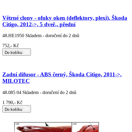
Větrné clony - ofuky oken (deflektory, plexi), Škoda
Citigo, 2012->, 5 dveř., přední
48.HE1950
Skladem - doručení do 2 dnů
752,- Kč
Do košíku
Zadní difusor - ABS černý, Škoda Citigo, 2011->,
MILOTEC
48.085 04
Skladem - doručení do 2 dnů
1 790,- Kč
Do košíku