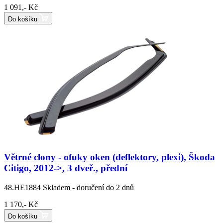
1 091,- Kč
Do košíku
Větrné clony - ofuky oken (deflektory, plexi), Škoda
Citigo, 2012->, 3 dveř., přední
48.HE1884
Skladem - doručení do 2 dnů
1 170,- Kč
Do košíku