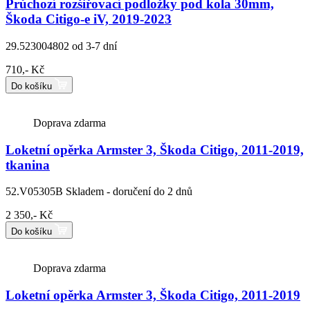
Průchozí rozšiřovací podložky pod kola 30mm,
Škoda Citigo-e iV, 2019-2023
29.523004802
od 3-7 dní
710,- Kč
Do košíku
Doprava zdarma
Loketní opěrka Armster 3, Škoda Citigo, 2011-2019,
tkanina
52.V05305B
Skladem - doručení do 2 dnů
2 350,- Kč
Do košíku
Doprava zdarma
Loketní opěrka Armster 3, Škoda Citigo, 2011-2019