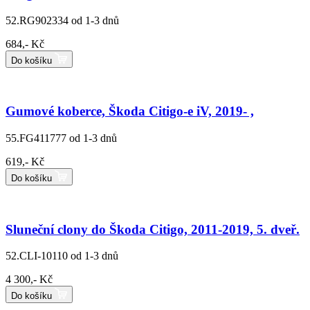
52.RG902334
od 1-3 dnů
684,- Kč
Do košíku
Gumové koberce, Škoda Citigo-e iV, 2019- ,
55.FG411777
od 1-3 dnů
619,- Kč
Do košíku
Sluneční clony do Škoda Citigo, 2011-2019, 5. dveř.
52.CLI-10110
od 1-3 dnů
4 300,- Kč
Do košíku