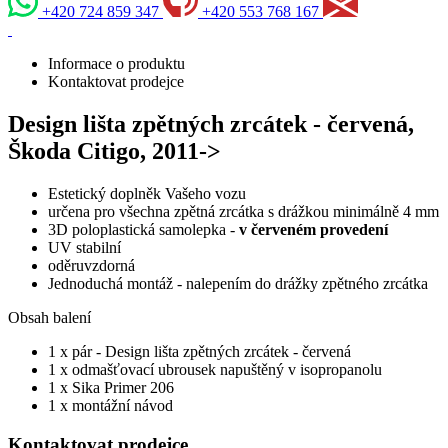
+420 724 859 347
+420 553 768 167
Informace o produktu
Kontaktovat prodejce
Design lišta zpětných zrcátek - červená,
Škoda Citigo, 2011->
Estetický doplněk Vašeho vozu
určena pro všechna zpětná zrcátka s drážkou minimálně 4 mm
3D poloplastická samolepka -
v červeném provedení
UV stabilní
oděruvzdorná
Jednoduchá montáž - nalepením do drážky zpětného zrcátka
Obsah balení
1 x pár - Design lišta zpětných zrcátek - červená
1 x odmašťovací ubrousek napuštěný v isopropanolu
1 x Sika Primer 206
1 x montážní návod
Kontaktovat prodejce