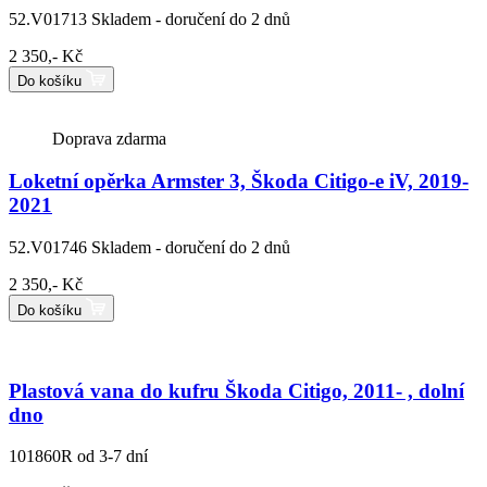
52.V01713
Skladem - doručení do 2 dnů
2 350,- Kč
Do košíku
Doprava zdarma
Loketní opěrka Armster 3, Škoda Citigo-e iV, 2019-
2021
52.V01746
Skladem - doručení do 2 dnů
2 350,- Kč
Do košíku
Plastová vana do kufru Škoda Citigo, 2011- , dolní
dno
101860R
od 3-7 dní