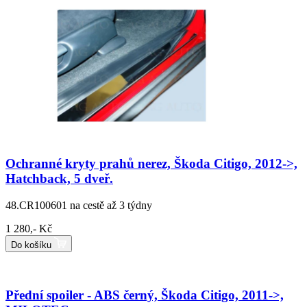
Ochranné kryty prahů nerez, Škoda Citigo, 2012->,
Hatchback, 5 dveř.
48.CR100601
na cestě až 3 týdny
1 280,- Kč
Do košíku
Přední spoiler - ABS černý, Škoda Citigo, 2011->,