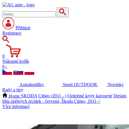
Přihlásit
Registrace
0
Nákupní košík
0,-
Autodoplňky
Sport
OUTDOOR
Novinky
Rady a tipy
Home
SKODA
Citigo (2011 - )
Ozdobné kryty karoserie
Design
lišta zpětných zrcátek - červená, Škoda Citigo, 2011->
Více informací