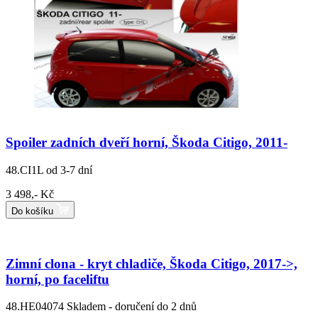
Spoiler zadních dveří horní, Škoda Citigo, 2011-
48.CI1L
od 3-7 dní
3 498,- Kč
Do košíku
Zimní clona - kryt chladiče, Škoda Citigo, 2017->,
horní, po faceliftu
48.HE04074
Skladem - doručení do 2 dnů