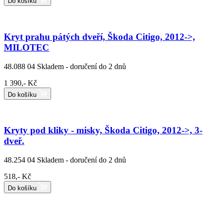
Do košíku
Kryt prahu pátých dveří, Škoda Citigo, 2012->,
MILOTEC
48.088 04
Skladem - doručení do 2 dnů
1 390,- Kč
Do košíku
Kryty pod kliky - misky, Škoda Citigo, 2012->, 3-
dveř.
48.254 04
Skladem - doručení do 2 dnů
518,- Kč
Do košíku