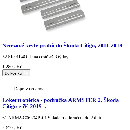
Nerezové kryty prahů do Škoda Citigo, 2011-2019
52.SK01P4OLP
na cestě až 3 týdny
1 280,- Kč
Do košíku
Doprava zdarma
Loketní opěrka - područka ARMSTER 2, Škoda
Citigo-e iV, 2019- ,
61.ARM2-C06394B-01
Skladem - doručení do 2 dnů
2 650,- Kč