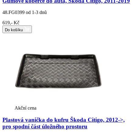
Gumové koberce do auta, Škoda Citigo, 2011-2019
48.FG0399
od 1-3 dnů
619,- Kč
Do košíku
Akční cena
Plastová vanička do kufru Škoda Citigo, 2012->,
pro spodní část úložného prostoru