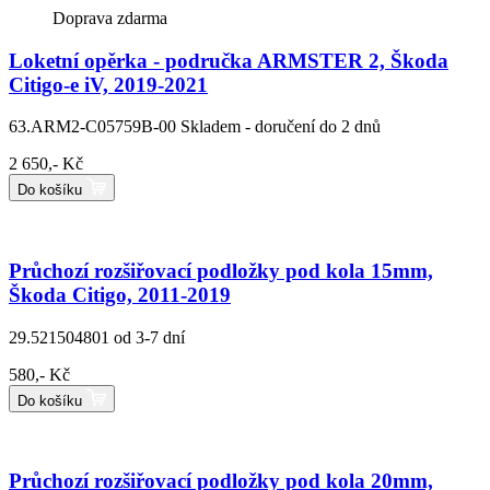
Doprava zdarma
Loketní opěrka - područka ARMSTER 2, Škoda
Citigo-e iV, 2019-2021
63.ARM2-C05759B-00
Skladem - doručení do 2 dnů
2 650,- Kč
Do košíku
Průchozí rozšiřovací podložky pod kola 15mm,
Škoda Citigo, 2011-2019
29.521504801
od 3-7 dní
580,- Kč
Do košíku
Průchozí rozšiřovací podložky pod kola 20mm,