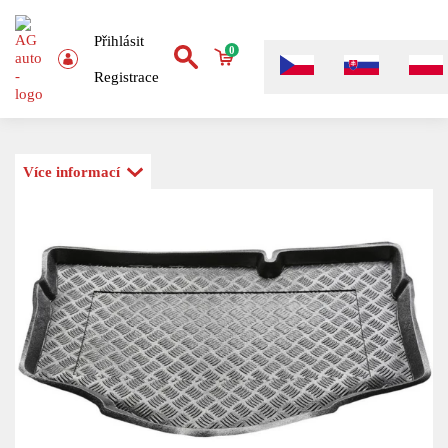
Přihlásit
0
Registrace
Více informací