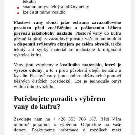
tekutin
snadno omyvatelný a udržovatelný
lze čistit mimo vozidlo
Plastové vany slouží jako ochrana zavazadlového
prostoru před znečištěním a poškozením během
převozu jakéhokoliv nákladu
. Plastové vany do kufru
přesně kopírují zavazadlový prostor vašeho automobilu
a
disponují zvýšeným okrajem po celém obvodě
, takže
tekutý ani sypký materiál se nedostane k originální
vystýlce kufru.
Vany jsou vyrobeny
z kvalitního materiálu, který je
vysoce odolný
, a to i proti působení olejů, benzínu a
kyselin. Plastové vany jsou snadno udržovatelné pomocí
běžných čistících prostředků. Lze je jednoduše omýt
vodou mimo vozidlo.
Potřebujete poradit s výběrem
vany do kufru?
Zavolejte nám na + 420 553 768 167. Rádi Vám
odborně poradíme s výběrem. Odpovíme na Vaše
dotazy. Poskytneme informace o rozdílech mezi