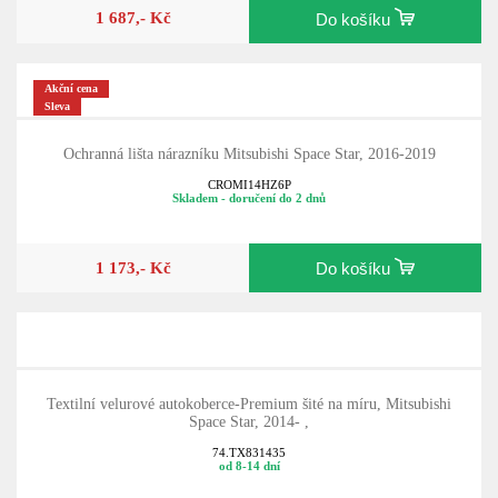
1 687,- Kč
Do košíku
Akční cena
Sleva
Ochranná lišta nárazníku Mitsubishi Space Star, 2016-2019
CROMI14HZ6P
Skladem - doručení do 2 dnů
1 173,- Kč
Do košíku
Textilní velurové autokoberce-Premium šité na míru, Mitsubishi
Space Star, 2014- ,
74.TX831435
od 8-14 dní