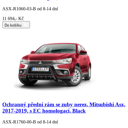
ASX-R1060-03-B
od 8-14 dní
11 694,- Kč
Do košíku
Ochranný přední rám se zuby nerez, Mitsubishi Asx,
2017-2019, s EC homologací, Black
ASX-R1760-00-B
od 8-14 dní