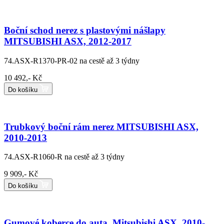
Boční schod nerez s plastovými nášlapy
MITSUBISHI ASX, 2012-2017
74.ASX-R1370-PR-02
na cestě až 3 týdny
10 492,- Kč
Do košíku
Trubkový boční rám nerez MITSUBISHI ASX,
2010-2013
74.ASX-R1060-R
na cestě až 3 týdny
9 909,- Kč
Do košíku
Gumové koberce do auta, Mitsubishi ASX, 2010- ,