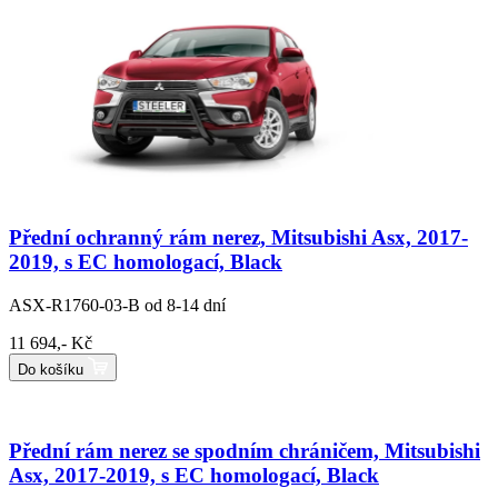
Přední ochranný rám nerez, Mitsubishi Asx, 2017-
2019, s EC homologací, Black
ASX-R1760-03-B
od 8-14 dní
11 694,- Kč
Do košíku
Přední rám nerez se spodním chráničem, Mitsubishi
Asx, 2017-2019, s EC homologací, Black