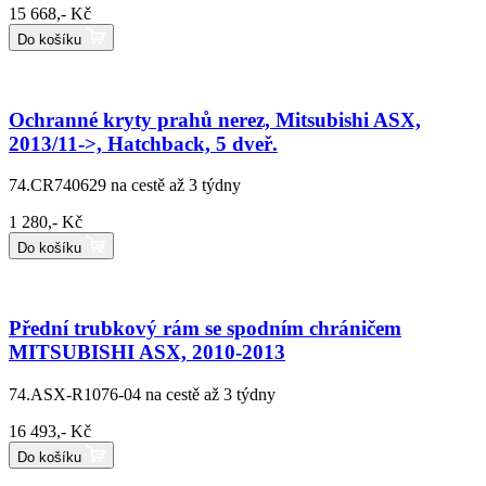
15 668,- Kč
Do košíku
Ochranné kryty prahů nerez, Mitsubishi ASX,
2013/11->, Hatchback, 5 dveř.
74.CR740629
na cestě až 3 týdny
1 280,- Kč
Do košíku
Přední trubkový rám se spodním chráničem
MITSUBISHI ASX, 2010-2013
74.ASX-R1076-04
na cestě až 3 týdny
16 493,- Kč
Do košíku