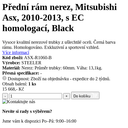
Přední rám nerez, Mitsubishi
Asx, 2010-2013, s EC
homologací, Black
Vysoce kvalitní nerezové trubky z ušlechtilé oceli. Černá barva
rámu. Homologováno. Exkluzivní a sportovní vzhled.
Více informací
Kód zboží:
ASX-R1060-B
Výrobce:
STEELER
Materiál:
Nerez: Průměr trubky: 60mm. Váha: 13,1kg.
Přesná specifikace:
-
Dostupnost: Zboží na objednávku - expedice do 2 týdnů.
?
Obsah balení:
1 ks
15 668,- Kč
-
+
Do košíku
Nevíte si rady s výběrem?
Jsme vám k dispozici Po–Pá: 9:00–16:00