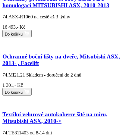
homologací MITSUBISHI ASX, 2010-2013
74.ASX-R1060
na cestě až 3 týdny
16 493,- Kč
Do košíku
Ochranné boční lišty na dveře, Mitsubishi ASX,
2013- , Facelift
74.MI21.21
Skladem - doručení do 2 dnů
1 301,- Kč
Do košíku
Textilní velurové autokoberce šité na míru,
Mitsubishi ASX, 2010->
74.TE811403
od 8-14 dní