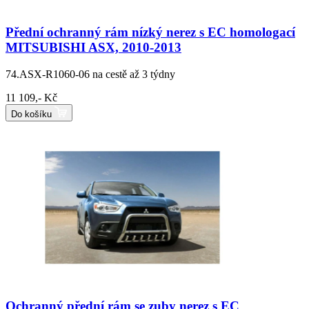
Přední ochranný rám nízký nerez s EC homologací
MITSUBISHI ASX, 2010-2013
74.ASX-R1060-06
na cestě až 3 týdny
11 109,- Kč
Do košíku
Ochranný přední rám se zuby nerez s EC