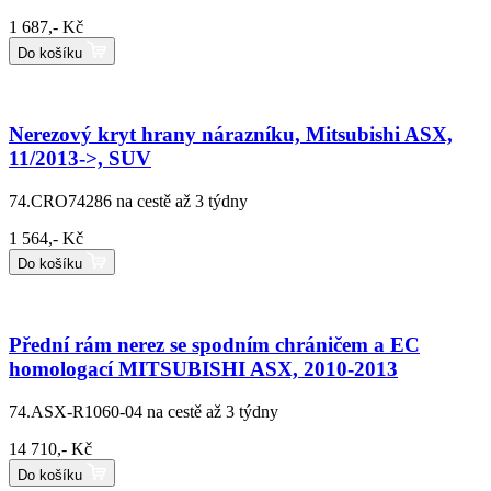
1 687,- Kč
Do košíku
Nerezový kryt hrany nárazníku, Mitsubishi ASX,
11/2013->, SUV
74.CRO74286
na cestě až 3 týdny
1 564,- Kč
Do košíku
Přední rám nerez se spodním chráničem a EC
homologací MITSUBISHI ASX, 2010-2013
74.ASX-R1060-04
na cestě až 3 týdny
14 710,- Kč
Do košíku