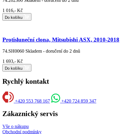
74.202306
Skladem - doručení do 2 dnů
1 016,- Kč
Do košíku
Protisluneční clona, Mitsubishi ASX, 2010-2018
74.SH0060
Skladem - doručení do 2 dnů
1 693,- Kč
Do košíku
Rychlý kontakt
+420 553 768 167
+420 724 859 347
Zákaznický servis
Vše o nákupu
Obchodní podmínky