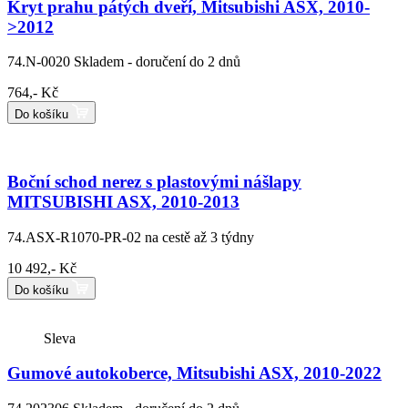
Kryt prahu pátých dveří, Mitsubishi ASX, 2010-
>2012
74.N-0020
Skladem - doručení do 2 dnů
764,- Kč
Do košíku
Boční schod nerez s plastovými nášlapy
MITSUBISHI ASX, 2010-2013
74.ASX-R1070-PR-02
na cestě až 3 týdny
10 492,- Kč
Do košíku
Sleva
Gumové autokoberce, Mitsubishi ASX, 2010-2022