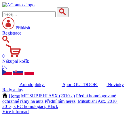
Přihlásit
Registrace
0
Nákupní košík
0,-
Autodoplňky
Sport
OUTDOOR
Novinky
Rady a tipy
Home
MITSUBISHI
ASX (2010 - )
Přední homologované
ochranné rámy na auta
Přední rám nerez, Mitsubishi Asx, 2010-
2013, s EC homologací, Black
Více informací