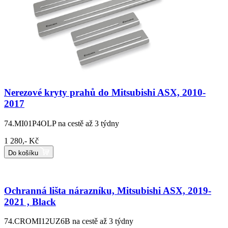
Nerezové kryty prahů do Mitsubishi ASX, 2010-
2017
74.MI01P4OLP
na cestě až 3 týdny
1 280,- Kč
Do košíku
Ochranná lišta nárazníku, Mitsubishi ASX, 2019-
2021 , Black
74.CROMI12UZ6B
na cestě až 3 týdny