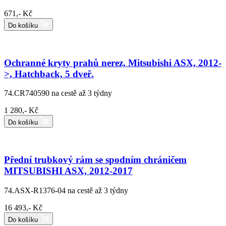
671,- Kč
Do košíku
Ochranné kryty prahů nerez, Mitsubishi ASX, 2012-
>, Hatchback, 5 dveř.
74.CR740590
na cestě až 3 týdny
1 280,- Kč
Do košíku
Přední trubkový rám se spodním chráničem
MITSUBISHI ASX, 2012-2017
74.ASX-R1376-04
na cestě až 3 týdny
16 493,- Kč
Do košíku