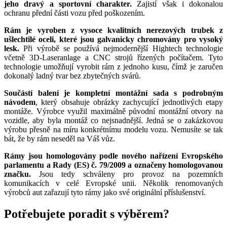
jeho dravý a sportovní charakter.
Zajistí však i dokonalou
ochranu přední části vozu před poškozením.
Rám je vyroben z vysoce kvalitních nerezových trubek z
ušlechtilé oceli, které jsou galvanicky chromovány pro vysoký
lesk.
Při výrobě se používá nejmodernější Hightech technologie
včetně 3D-Laseranlage a CNC strojů řízených počítačem. Tyto
technologie umožňují vyrobit rám z jednoho kusu, čímž je zaručen
dokonalý ladný tvar bez zbytečných svárů.
Součástí balení je kompletní montážní sada s podrobným
návodem
, který obsahuje obrázky zachycující jednotlivých etapy
montáže. Výrobce využil maximálně původní montážní otvory na
vozidle, aby byla montáž co nejsnadnější. Jedná se o zakázkovou
výrobu přesně na míru konkrétnímu modelu vozu. Nemusíte se tak
bát, že by rám neseděl na Váš vůz.
Rámy jsou homologovány podle nového nařízení Evropského
parlamentu a Rady (ES) č. 79/2009 a označeny homologovanou
značku.
Jsou tedy schváleny pro provoz na pozemních
komunikacích v celé Evropské unii. Několik renomovaných
výrobců aut zařazují tyto rámy jako své originální příslušenství.
Potřebujete poradit s výběrem?