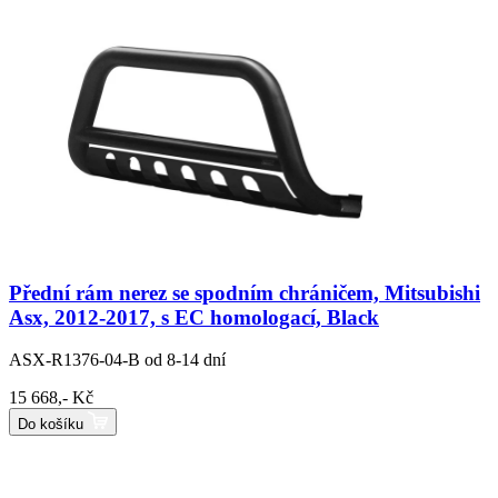
Přední rám nerez se spodním chráničem, Mitsubishi
Asx, 2012-2017, s EC homologací, Black
ASX-R1376-04-B
od 8-14 dní
15 668,- Kč
Do košíku