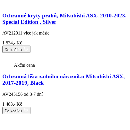
Ochranné kryty prahů, Mitsubishi ASX, 2010-2023,
Special Edition , Silver
AV212011
více jak měsíc
1 534,- Kč
Do košíku
Akční cena
Ochranná lišta zadního nárazníku Mitsubishi ASX,
2017-2019, Black
AV245156
od 3-7 dní
1 483,- Kč
Do košíku