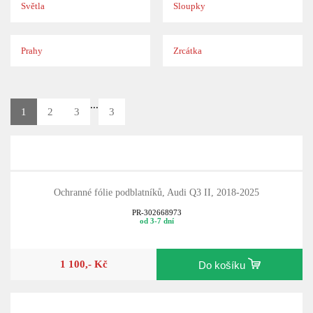
Světla
Sloupky
Prahy
Zrcátka
...
1
2
3
3
Ochranné fólie podblatníků, Audi Q3 II, 2018-2025
PR-302668973
od 3-7 dní
1 100,- Kč
Do košíku