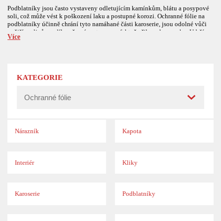
Podblatníky jsou často vystaveny odletujícím kamínkům, blátu a posypové
soli, což může vést k poškození laku a postupné korozi. Ochranné fólie na
podblatníky účinně chrání tyto namáhané části karoserie, jsou odolné vůči
vnějším vlivům a díky přesnému tvaru perfektně přilnou k povrchu. Udrží
Více
tak vzhled i životnost karoserie ve špičkové kondici.
KATEGORIE
Nárazník
Kapota
Interiér
Kliky
Karoserie
Podblatníky