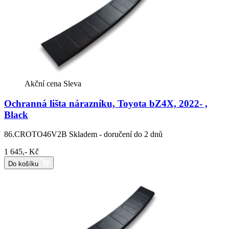
Akční cena
Sleva
Ochranná lišta nárazníku, Toyota bZ4X, 2022- ,
Black
86.CROTO46V2B
Skladem - doručení do 2 dnů
1 645,- Kč
Do košíku