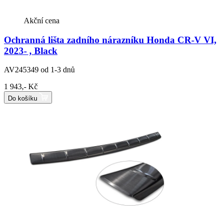
Akční cena
Ochranná lišta zadního nárazníku Honda CR-V VI,
2023- , Black
AV245349
od 1-3 dnů
1 943,- Kč
Do košíku