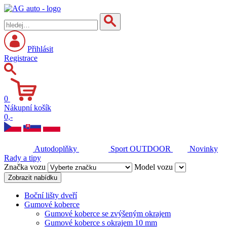
Přihlásit
Registrace
0
Nákupní košík
0,-
Autodoplňky
Sport
OUTDOOR
Novinky
Rady a tipy
Značka vozu
Model vozu
Zobrazit nabídku
Boční lišty dveří
Gumové koberce
Gumové koberce se zvýšeným okrajem
Gumové koberce s okrajem 10 mm