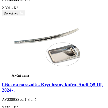
2 301,- Kč
Do košíku
Akční cena
Lišta na nárazník - Kryt hrany kufru, Audi Q5 III,
2024- ,
AV238055
od 1-3 dnů
2 352,- Kč