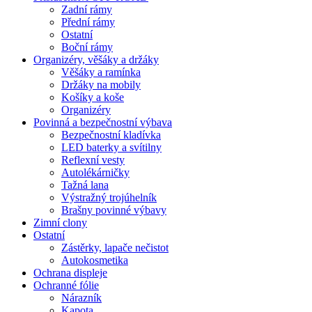
Zadní rámy
Přední rámy
Ostatní
Boční rámy
Organizéry, věšáky a držáky
Věšáky a ramínka
Držáky na mobily
Košíky a koše
Organizéry
Povinná a bezpečnostní výbava
Bezpečnostní kladívka
LED baterky a svítilny
Reflexní vesty
Autolékárničky
Tažná lana
Výstražný trojúhelník
Brašny povinné výbavy
Zimní clony
Ostatní
Zástěrky, lapače nečistot
Autokosmetika
Ochrana displeje
Ochranné fólie
Nárazník
Kapota