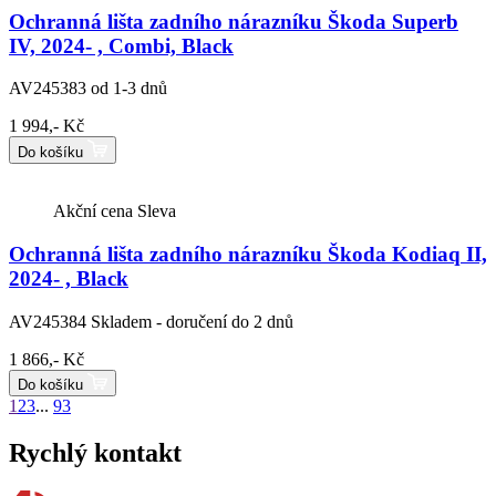
Ochranná lišta zadního nárazníku Škoda Superb
IV, 2024- , Combi, Black
AV245383
od 1-3 dnů
1 994,- Kč
Do košíku
Akční cena
Sleva
Ochranná lišta zadního nárazníku Škoda Kodiaq II,
2024- , Black
AV245384
Skladem - doručení do 2 dnů
1 866,- Kč
Do košíku
1
2
3
...
93
Rychlý kontakt