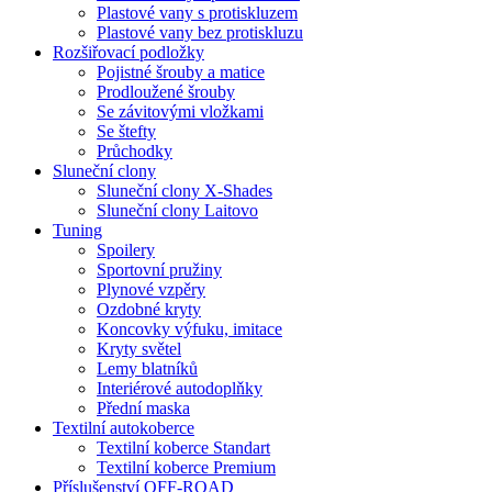
Plastové vany s protiskluzem
Plastové vany bez protiskluzu
Rozšiřovací podložky
Pojistné šrouby a matice
Prodloužené šrouby
Se závitovými vložkami
Se štefty
Průchodky
Sluneční clony
Sluneční clony X-Shades
Sluneční clony Laitovo
Tuning
Spoilery
Sportovní pružiny
Plynové vzpěry
Ozdobné kryty
Koncovky výfuku, imitace
Kryty světel
Lemy blatníků
Interiérové autodoplňky
Přední maska
Textilní autokoberce
Textilní koberce Standart
Textilní koberce Premium
Příslušenství OFF-ROAD