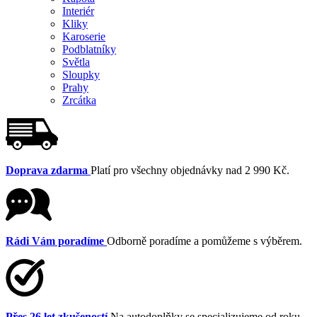
Interiér
Kliky
Karoserie
Podblatníky
Světla
Sloupky
Prahy
Zrcátka
Doprava zdarma
Platí pro všechny objednávky nad 2 990 Kč.
Rádi Vám poradíme
Odborně poradíme a pomůžeme s výběrem.
Přes 26 let zkušeností
Na autodoplňky se specializujeme od roku