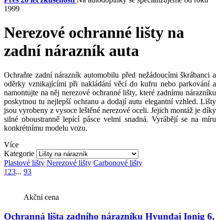
1999
Nerezové ochranné lišty na
zadní nárazník auta
Ochraňte zadní nárazník automobilu před nežádoucími škrábanci a
oděrky vznikajícími při nakládání věcí do kufru nebo parkování a
namontujte na něj nerezové ochranné lišty, které zadnímu nárazníku
poskytnou tu nejlepší ochranu a dodají autu elegantní vzhled. Lišty
jsou vyrobeny z vysoce leštěné nerezové oceli. Jejich montáž je díky
silné oboustranně lepící pásce velmi snadná. Vyrábějí se na míru
konkrétnímu modelu vozu.
Více
Kategorie
Plastové lišty
Nerezové lišty
Carbonové lišty
1
2
3
...
93
Akční cena
Ochranná lišta zadního nárazníku Hyundai Ionig 6,