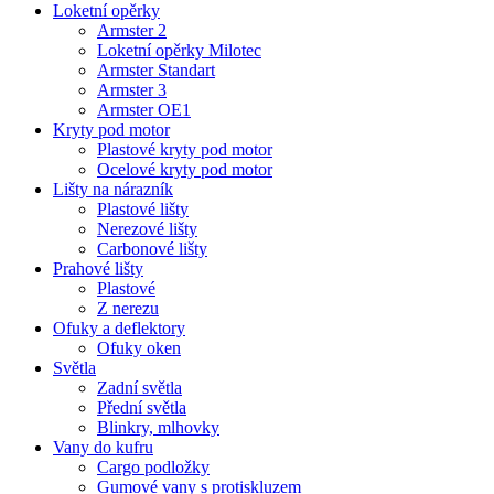
Loketní opěrky
Armster 2
Loketní opěrky Milotec
Armster Standart
Armster 3
Armster OE1
Kryty pod motor
Plastové kryty pod motor
Ocelové kryty pod motor
Lišty na nárazník
Plastové lišty
Nerezové lišty
Carbonové lišty
Prahové lišty
Plastové
Z nerezu
Ofuky a deflektory
Ofuky oken
Světla
Zadní světla
Přední světla
Blinkry, mlhovky
Vany do kufru
Cargo podložky
Gumové vany s protiskluzem