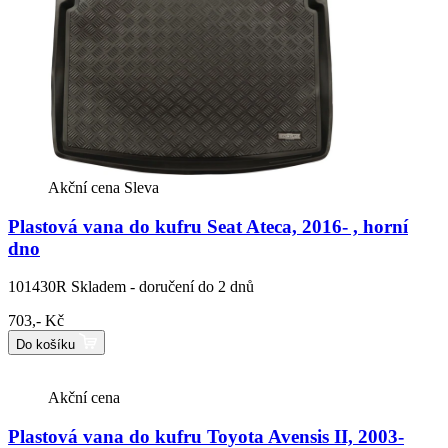
Akční cena
Sleva
Plastová vana do kufru Seat Ateca, 2016- , horní
dno
101430R
Skladem - doručení do 2 dnů
703,- Kč
Do košíku
Akční cena
Plastová vana do kufru Toyota Avensis II, 2003-