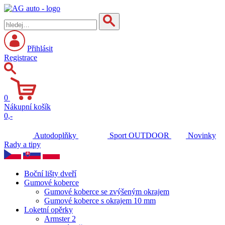
Přihlásit
Registrace
0
Nákupní košík
0,-
Autodoplňky
Sport
OUTDOOR
Novinky
Rady a tipy
Boční lišty dveří
Gumové koberce
Gumové koberce se zvýšeným okrajem
Gumové koberce s okrajem 10 mm
Loketní opěrky
Armster 2