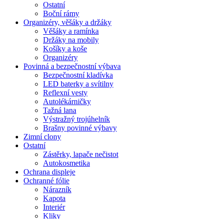
Ostatní
Boční rámy
Organizéry, věšáky a držáky
Věšáky a ramínka
Držáky na mobily
Košíky a koše
Organizéry
Povinná a bezpečnostní výbava
Bezpečnostní kladívka
LED baterky a svítilny
Reflexní vesty
Autolékárničky
Tažná lana
Výstražný trojúhelník
Brašny povinné výbavy
Zimní clony
Ostatní
Zástěrky, lapače nečistot
Autokosmetika
Ochrana displeje
Ochranné fólie
Nárazník
Kapota
Interiér
Kliky