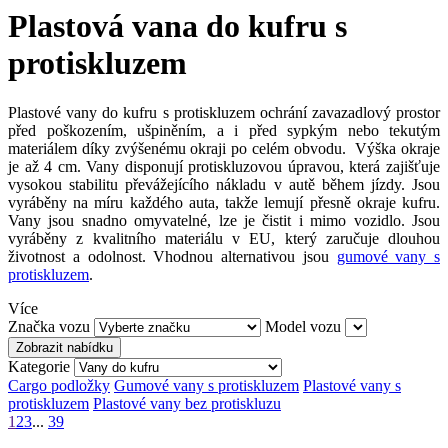
Plastová vana do kufru s
protiskluzem
Plastové vany do kufru s protiskluzem ochrání zavazadlový prostor
před poškozením, ušpiněním, a i před sypkým nebo tekutým
materiálem díky zvýšenému okraji po celém obvodu. Výška okraje
je až 4 cm. Vany disponují protiskluzovou úpravou, která zajišťuje
vysokou stabilitu převážejícího nákladu v autě během jízdy. Jsou
vyráběny na míru každého auta, takže lemují přesně okraje kufru.
Vany jsou snadno omyvatelné, lze je čistit i mimo vozidlo. Jsou
vyráběny z kvalitního materiálu v EU, který zaručuje dlouhou
životnost a odolnost. Vhodnou alternativou jsou
gumové vany s
protiskluzem
.
Více
Značka vozu
Model vozu
Zobrazit nabídku
Kategorie
Cargo podložky
Gumové vany s protiskluzem
Plastové vany s
protiskluzem
Plastové vany bez protiskluzu
1
2
3
...
39