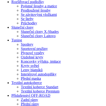
Rozšiřovací podložky
Pojistné šrouby a matice
Prodloužené šrouby
Se závitovými vložkami
Se štefty
Průchodky
Sluneční clony
Sluneční clony X-Shades
Sluneční clony Laitovo
Tuning
Spoilery
Sportovní pružiny
Plynové vzpěry
Ozdobné kryty
Koncovky výfuku, imitace
Kryty světel
Lemy blatníků
Interiérové autodoplňky
Přední maska
Textilní autokoberce
Textilní koberce Standart
Textilní koberce Premium
Příslušenství OFF-ROAD
Zadní rámy
Přední rámy