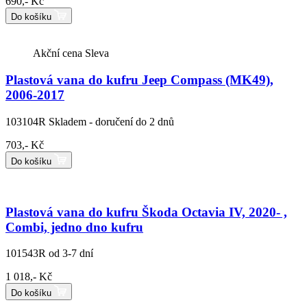
690,- Kč
Do košíku
Akční cena
Sleva
Plastová vana do kufru Jeep Compass (MK49),
2006-2017
103104R
Skladem - doručení do 2 dnů
703,- Kč
Do košíku
Plastová vana do kufru Škoda Octavia IV, 2020- ,
Combi, jedno dno kufru
101543R
od 3-7 dní
1 018,- Kč
Do košíku