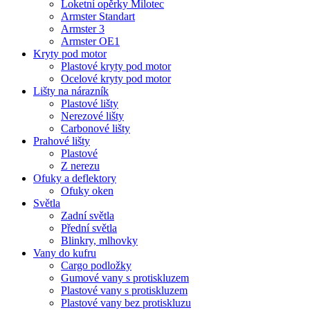
Loketní opěrky Milotec
Armster Standart
Armster 3
Armster OE1
Kryty pod motor
Plastové kryty pod motor
Ocelové kryty pod motor
Lišty na nárazník
Plastové lišty
Nerezové lišty
Carbonové lišty
Prahové lišty
Plastové
Z nerezu
Ofuky a deflektory
Ofuky oken
Světla
Zadní světla
Přední světla
Blinkry, mlhovky
Vany do kufru
Cargo podložky
Gumové vany s protiskluzem
Plastové vany s protiskluzem
Plastové vany bez protiskluzu